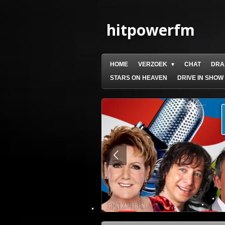
Ga
direct
hitpowerfm
naar
de
hoofdinhoud
HOME
VERZOEK
CHAT
DRA
STARS ON HEAVEN
DRIVE IN SHOW