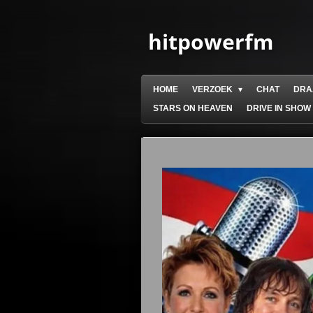
Ga
direct
hitpowerfm
naar
de
hoofdinhoud
HOME
VERZOEK
CHAT
DRA
STARS ON HEAVEN
DRIVE IN SHOW