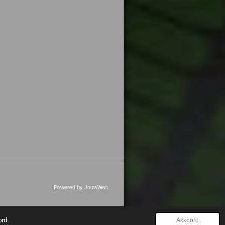
Powered by
JouwWeb
ord.
Akkoord